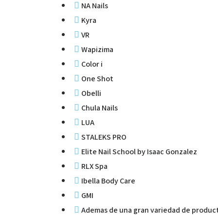
NA Nails
Kyra
VR
Wapizima
Color i
One Shot
Obelli
Chula Nails
LUA
STALEKS PRO
Elite Nail School by Isaac Gonzalez
RLX Spa
Ibella Body Care
GMI
Ademas de una gran variedad de product