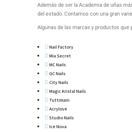
Además de ser la Academia de uñas más 
del estado. Contamos con una gran vari
Algunas de las marcas y productos que p
Nail Factory
Mia Secret
MC Nails
GC Nails
City Nails
Magic Kristal Nails
Tuttimani
Acrylove
Studio Nails
Ice Nova